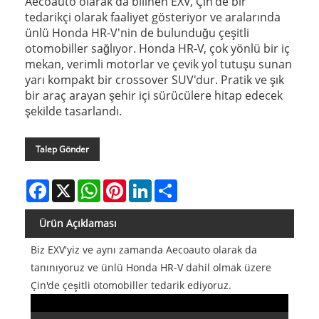
Aecoauto olarak da bilinen EXV, Çin'de bir
tedarikçi olarak faaliyet gösteriyor ve aralarında
ünlü Honda HR-V'nin de bulunduğu çeşitli
otomobiller sağlıyor. Honda HR-V, çok yönlü bir iç
mekan, verimli motorlar ve çevik yol tutuşu sunan
yarı kompakt bir crossover SUV'dur. Pratik ve şık
bir araç arayan şehir içi sürücülere hitap edecek
şekilde tasarlandı.
Talep Gönder
Facebook
X
WhatsApp
Pinterest
LinkedIn
Share
Ürün Açıklaması
Biz EXV'yiz ve aynı zamanda Aecoauto olarak da
tanınıyoruz ve ünlü Honda HR-V dahil olmak üzere
Çin'de çeşitli otomobiller tedarik ediyoruz.