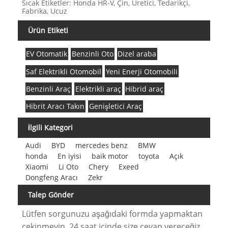
Sıcak Etiketler: Honda HR-V, Çin, Üretici, Tedarikçi,
Fabrika, Ucuz
Ürün Etiketi
EV Otomatik
Benzinli Oto
Dizel araba
Saf Elektrikli Otomobil
Yeni Enerji Otomobili
Benzinli Araç
Elektrikli araç
Hibrid araç
Hibrit Aracı Takın
Genişletici Araç
İlgili Kategori
Audi
BYD
mercedes benz
BMW
honda
En iyisi
baik motor
toyota
Açık
Xiaomi
Li Oto
Chery
Exeed
Dongfeng Aracı
Zekr
Talep Gönder
Lütfen sorgunuzu aşağıdaki formda yapmaktan
çekinmeyin. 24 saat içinde size cevap vereceğiz.