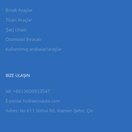
Binek Araçlar
Ticari Araçlar
Şarj cihazı
Otomobil İhracatı
Kullanılmış arabalar/araçlar
BIZE ULAŞIN
tel: +8613600933547
E-posta:
hz@aecoauto.com
Adres: No 611 Sishui Rd, Xiamen Şehri, Çin