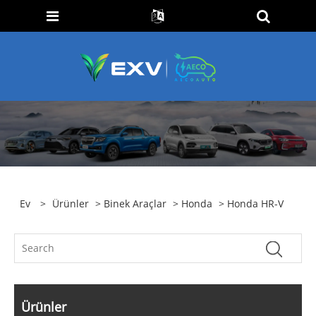
Ev
>
Ürünler
>
Binek Araçlar
>
Honda
> Honda HR-V
Ürünler