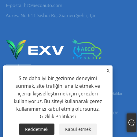
E-posta:
hz@aecoauto.com
Adres: No 611 Sishui Rd, Xiamen Şehri, Çin
X
Size daha iyi bir gezinme deneyimi
sunmak, site trafiğini analiz etmek ve
içeriği kişiselleştirmek için çerezleri
Telif Hakkı © 2024 Xiamen Aecoauto Technology Co., Ltd. Tüm Hakları
kullanıyoruz. Bu siteyi kullanarak çerez
Saklıdır.
kullanımımızı kabul etmiş olursunuz.
WEB SİTESİ TEKNİK DESTEK:
TIANYU AĞI
jack Lin:+86-15559188336
Gizlilik Politikası
Links
Sitemap
RSS
XML
Gizlilik Politikası
Reddetmek
Kabul etmek