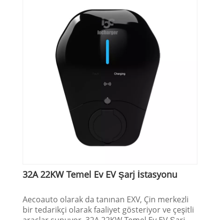
32A 22KW Temel Ev EV Şarj İstasyonu
Aecoauto olarak da tanınan EXV, Çin merkezli
bir tedarikçi olarak faaliyet gösteriyor ve çeşitli
araçlar sunuyor. 32A 22KW Temel Ev EV Şarj