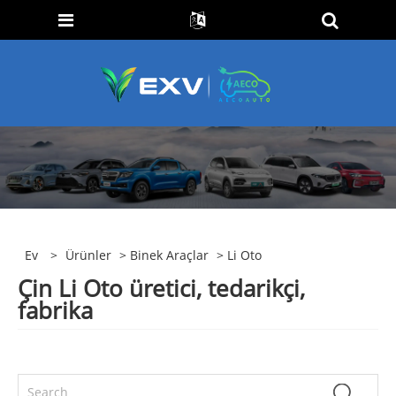
Ev
>
Ürünler
>
Binek Araçlar
> Li Oto
Çin Li Oto üretici, tedarikçi,
fabrika