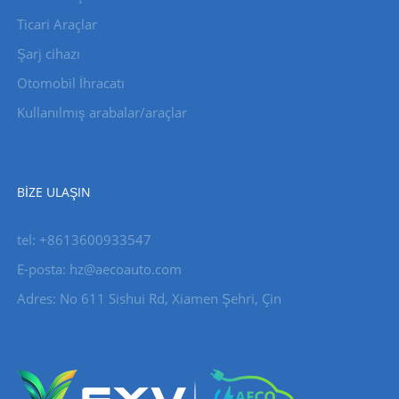
Ticari Araçlar
Şarj cihazı
Otomobil İhracatı
Kullanılmış arabalar/araçlar
BIZE ULAŞIN
tel: +8613600933547
E-posta:
hz@aecoauto.com
Adres: No 611 Sishui Rd, Xiamen Şehri, Çin