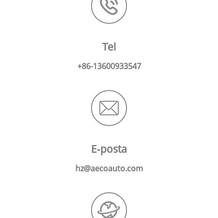
Tel
+86-13600933547
E-posta
hz@aecoauto.com