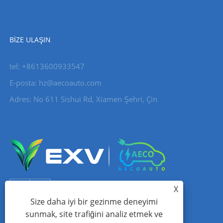
BIZE ULAŞIN
tel: +8613600933547
E-posta:
hz@aecoauto.com
Adres: No 611 Sishui Rd, Xiamen Şehri, Çin
X
Size daha iyi bir gezinme deneyimi
sunmak, site trafiğini analiz etmek ve