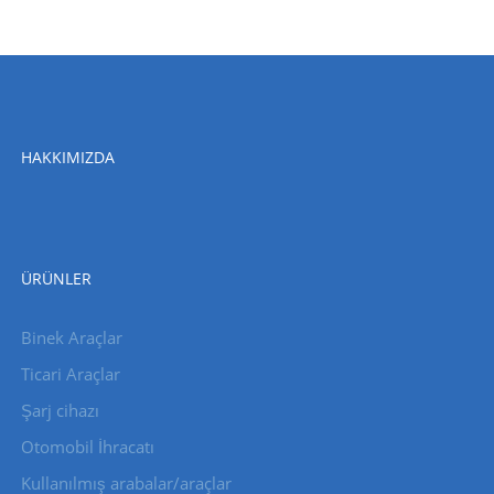
HAKKIMIZDA
ÜRÜNLER
Binek Araçlar
Ticari Araçlar
Şarj cihazı
Otomobil İhracatı
Kullanılmış arabalar/araçlar