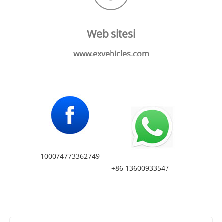
Web sitesi
www.exvehicles.com
100074773362749
+86 13600933547