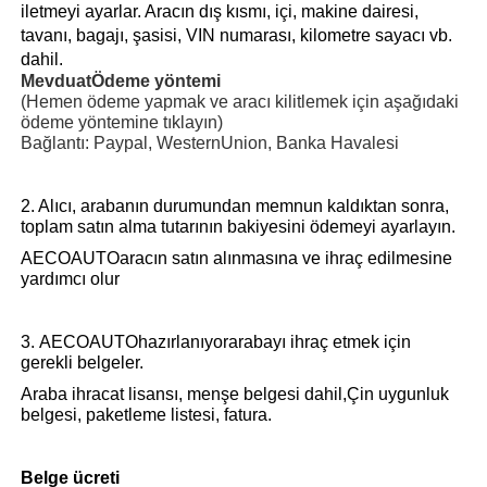
iletmeyi ayarlar. Aracın dış kısmı, içi, makine dairesi,
tavanı, bagajı, şasisi, VIN numarası, kilometre sayacı vb.
dahil.
Mevduat
Ödeme yöntemi
(Hemen ödeme yapmak ve aracı kilitlemek için aşağıdaki
ödeme yöntemine tıklayın
)
Bağlantı: Paypal, WesternUnion, Banka Havalesi
2. Alıcı, arabanın durumundan memnun kaldıktan sonra,
toplam satın alma tutarının bakiyesini ödemeyi ayarlayın.
AECOAUTO
aracın satın alınmasına ve ihraç edilmesine
yardımcı olur
3.
AECOAUTOhazırlanıyor
arabayı ihraç etmek için
gerekli belgeler.
Araba ihracat lisansı, menşe belgesi dahil,
Çin uygunluk
belgesi,
paketleme listesi, fatura.
Belge ücreti