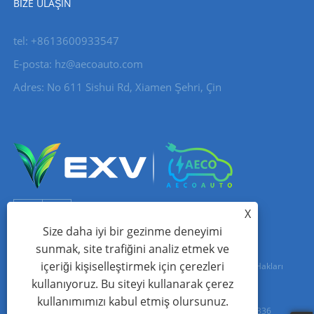
BIZE ULAŞIN
tel: +8613600933547
E-posta:
hz@aecoauto.com
Adres: No 611 Sishui Rd, Xiamen Şehri, Çin
X
Size daha iyi bir gezinme deneyimi
sunmak, site trafiğini analiz etmek ve
içeriği kişiselleştirmek için çerezleri
Telif Hakkı © 2024 Xiamen Aecoauto Technology Co., Ltd. Tüm Hakları
kullanıyoruz. Bu siteyi kullanarak çerez
Saklıdır.
kullanımımızı kabul etmiş olursunuz.
WEB SİTESİ TEKNİK DESTEK:
TIANYU AĞI
jack Lin:+86-15559188336