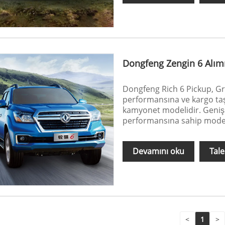
Dongfeng Zengin 6 Alım
Dongfeng Rich 6 Pickup, Gr
performansına ve kargo taş
kamyonet modelidir. Geniş v
performansına sahip moder
Devamını oku
Tal
<
1
>