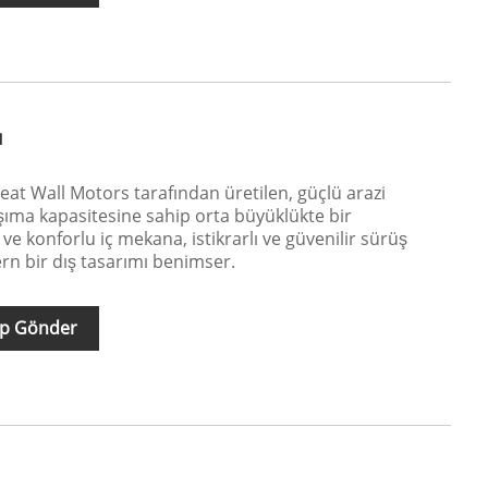
ı
eat Wall Motors tarafından üretilen, güçlü arazi
ıma kapasitesine sahip orta büyüklükte bir
e konforlu iç mekana, istikrarlı ve güvenilir sürüş
n bir dış tasarımı benimser.
ep Gönder