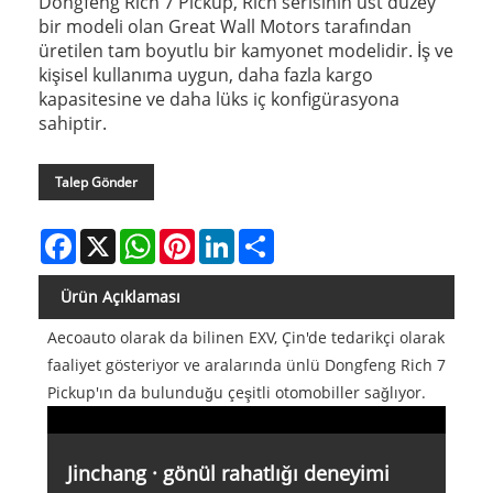
Dongfeng Rich 7 Pickup, Rich serisinin üst düzey
bir modeli olan Great Wall Motors tarafından
üretilen tam boyutlu bir kamyonet modelidir. İş ve
kişisel kullanıma uygun, daha fazla kargo
kapasitesine ve daha lüks iç konfigürasyona
sahiptir.
Talep Gönder
Facebook
X
WhatsApp
Pinterest
LinkedIn
Share
Ürün Açıklaması
Aecoauto olarak da bilinen EXV, Çin'de tedarikçi olarak
faaliyet gösteriyor ve aralarında ünlü Dongfeng Rich 7
Pickup'ın da bulunduğu çeşitli otomobiller sağlıyor.
Jinchang · gönül rahatlığı deneyimi