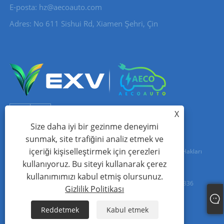
E-posta:
hz@aecoauto.com
Adres: No 611 Sishui Rd, Xiamen Şehri, Çin
X
Size daha iyi bir gezinme deneyimi
sunmak, site trafiğini analiz etmek ve
içeriği kişiselleştirmek için çerezleri
Telif Hakkı © 2024 Xiamen Aecoauto Technology Co., Ltd. Tüm Hakları
kullanıyoruz. Bu siteyi kullanarak çerez
Saklıdır.
kullanımımızı kabul etmiş olursunuz.
WEB SİTESİ TEKNİK DESTEK:
TIANYU AĞI
jack Lin:+86-15559188336
Gizlilik Politikası
Links
Sitemap
RSS
XML
Gizlilik Politikası
Reddetmek
Kabul etmek