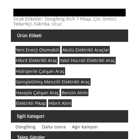
Sıcak Etiketler: Dongfeng Rich 7 Pikap, Çin, Üretici,
Tedarikçi, Fabrika, Ucuz
Ürün Etiketi
Yeni Enerji Otomobili
Akülü Elektrikli Araçlar
Hibrit Elektrikli Araç
Yakıt Hücreli Elektrikli Araç
Hidrojenle Çalışan Araç
Genişletilmiş Menzilli Elektrikli Araç
Havayla Çalışan Araç
Benzin Alımı
Elektrikli Pikap
Hibrit Alım
İlgili Kategori
Dongfeng
Daha sonra
Ağır kamyon
Talep Gönder