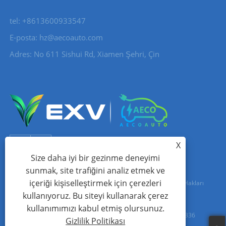
tel: +8613600933547
E-posta:
hz@aecoauto.com
Adres: No 611 Sishui Rd, Xiamen Şehri, Çin
X
Size daha iyi bir gezinme deneyimi
sunmak, site trafiğini analiz etmek ve
içeriği kişiselleştirmek için çerezleri
Telif Hakkı © 2024 Xiamen Aecoauto Technology Co., Ltd. Tüm Hakları
kullanıyoruz. Bu siteyi kullanarak çerez
Saklıdır.
kullanımımızı kabul etmiş olursunuz.
WEB SİTESİ TEKNİK DESTEK:
TIANYU AĞI
jack Lin:+86-15559188336
Gizlilik Politikası