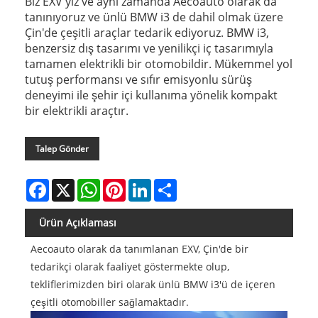
Biz EXV'yiz ve aynı zamanda Aecoauto olarak da
tanınıyoruz ve ünlü BMW i3 de dahil olmak üzere
Çin'de çeşitli araçlar tedarik ediyoruz. BMW i3,
benzersiz dış tasarımı ve yenilikçi iç tasarımıyla
tamamen elektrikli bir otomobildir. Mükemmel yol
tutuş performansı ve sıfır emisyonlu sürüş
deneyimi ile şehir içi kullanıma yönelik kompakt
bir elektrikli araçtır.
Talep Gönder
Facebook
X
WhatsApp
Pinterest
LinkedIn
Share
Ürün Açıklaması
Aecoauto olarak da tanımlanan EXV, Çin'de bir
tedarikçi olarak faaliyet göstermekte olup,
tekliflerimizden biri olarak ünlü BMW i3'ü de içeren
çeşitli otomobiller sağlamaktadır.