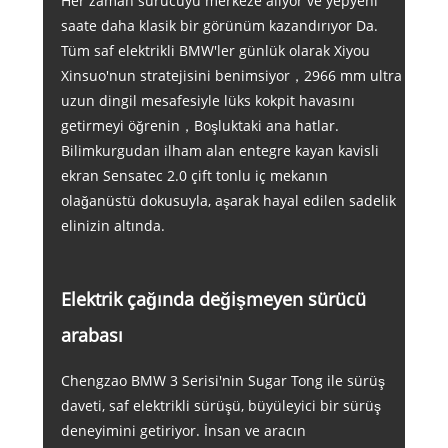
Her zaman sürücüyü merkeze alıyor ve yepyeni
saate daha klasik bir görünüm kazandırıyor Da.
Tüm saf elektrikli BMW'ler günlük olarak Xiyou
Xinsuo'nun stratejisini benimsiyor，2966 mm ultra
uzun dingil mesafesiyle lüks kokpit havasını
getirmeyi öğrenin，Boşluktaki ana hatlar.
Bilimkurgudan ilham alan entegre kayan kavisli
ekran Sensatec 2.0 çift tonlu iç mekanın
olağanüstü dokusuyla, aşarak hayal edilen sadelik
elinizin altında.
Elektrik çağında değişmeyen sürücü
arabası
Chengzao BMW 3 Serisi'nin Sugar Tong ile sürüş
daveti, saf elektrikli sürüşü, büyüleyici bir sürüş
deneyimini getiriyor. İnsan ve aracın