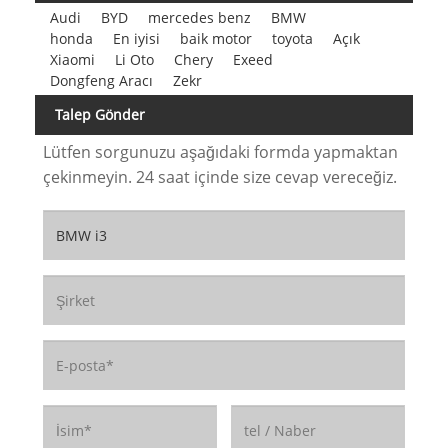
Audi
BYD
mercedes benz
BMW
honda
En iyisi
baik motor
toyota
Açık
Xiaomi
Li Oto
Chery
Exeed
Dongfeng Aracı
Zekr
Talep Gönder
Lütfen sorgunuzu aşağıdaki formda yapmaktan
çekinmeyin. 24 saat içinde size cevap vereceğiz.