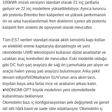
100kWh imzalı versiyon standart olarak 21 inç jantlarla
geliyor ve 22 inç modellere yükseltilebiliyor. Ayrıca turuncu
altı pistonlu Brembo fren kaliperleri ve yüksek performanslı
ön ve arka havalandırmalı fren disklerini içeren altı pistonlu
kaliperli fren sistemi de opsiyonel olarak mevcuttur.
Tüm ES7 serileri standart olarak akıllı sensörlü kapı kolları
ve elektrikli emme kapılarıyla donatılmıştır ve yeni
otomobilde UWB teknolojisini kullanan dijital anahtarlar ve
uzaktan araç kontrolleri de mevcuttur. Eski modelde olduğu
gibi DC hızlı şarj arayüzü de sağ ön çamurlukta yer alıyor ve
araçta halen yavaş şarj arayüzü bulunmuyor. Arka şekil
devam ediyorNIOMarkanın SUV'unun ana akım tarzı,
boydan boya arka farlar ince ve arabanın arkası kalın.
●NIONOMI GPT büyük modelinin yeni otomobillerde
kullanılması bekleniyor.
Otomobilin bazı iç konfigürasyonları pek değişmedi ve genel
stil stili hâlâ basit ve sade stile odaklanıyor. Otomobilin iç