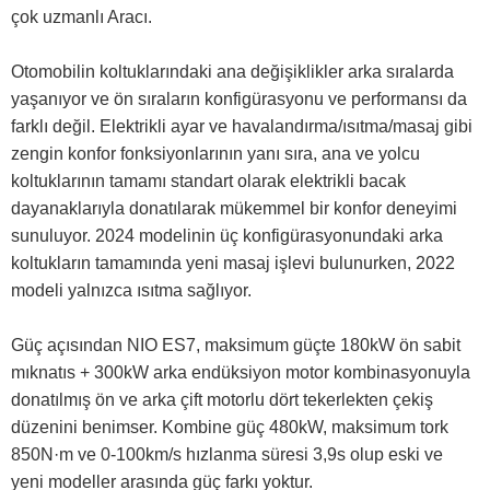
çok uzmanlı Aracı.
Otomobilin koltuklarındaki ana değişiklikler arka sıralarda
yaşanıyor ve ön sıraların konfigürasyonu ve performansı da
farklı değil. Elektrikli ayar ve havalandırma/ısıtma/masaj gibi
zengin konfor fonksiyonlarının yanı sıra, ana ve yolcu
koltuklarının tamamı standart olarak elektrikli bacak
dayanaklarıyla donatılarak mükemmel bir konfor deneyimi
sunuluyor. 2024 modelinin üç konfigürasyonundaki arka
koltukların tamamında yeni masaj işlevi bulunurken, 2022
modeli yalnızca ısıtma sağlıyor.
Güç açısından NIO ES7, maksimum güçte 180kW ön sabit
mıknatıs + 300kW arka endüksiyon motor kombinasyonuyla
donatılmış ön ve arka çift motorlu dört tekerlekten çekiş
düzenini benimser. Kombine güç 480kW, maksimum tork
850N·m ve 0-100km/s hızlanma süresi 3,9s olup eski ve
yeni modeller arasında güç farkı yoktur.