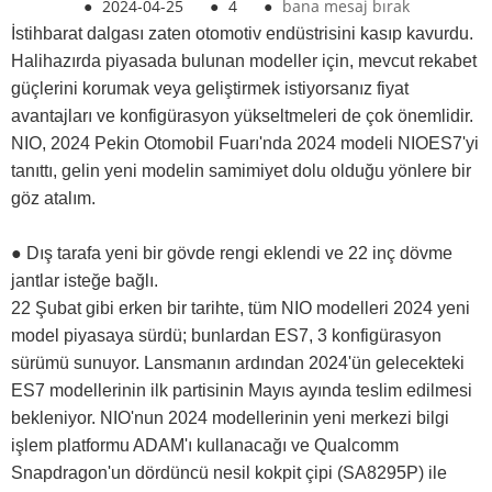
●
2024-04-25
●
4
●
bana mesaj bırak
İstihbarat dalgası zaten otomotiv endüstrisini kasıp kavurdu.
Halihazırda piyasada bulunan modeller için, mevcut rekabet
güçlerini korumak veya geliştirmek istiyorsanız fiyat
avantajları ve konfigürasyon yükseltmeleri de çok önemlidir.
NIO, 2024 Pekin Otomobil Fuarı'nda 2024 modeli NIOES7'yi
tanıttı, gelin yeni modelin samimiyet dolu olduğu yönlere bir
göz atalım.
● Dış tarafa yeni bir gövde rengi eklendi ve 22 inç dövme
jantlar isteğe bağlı.
22 Şubat gibi erken bir tarihte, tüm NIO modelleri 2024 yeni
model piyasaya sürdü; bunlardan ES7, 3 konfigürasyon
sürümü sunuyor. Lansmanın ardından 2024'ün gelecekteki
ES7 modellerinin ilk partisinin Mayıs ayında teslim edilmesi
bekleniyor. NIO'nun 2024 modellerinin yeni merkezi bilgi
işlem platformu ADAM'ı kullanacağı ve Qualcomm
Snapdragon'un dördüncü nesil kokpit çipi (SA8295P) ile