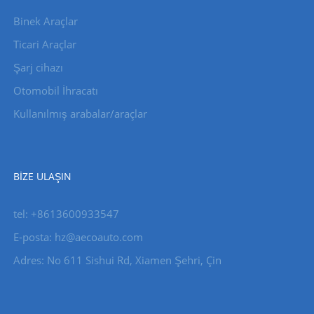
Binek Araçlar
Ticari Araçlar
Şarj cihazı
Otomobil İhracatı
Kullanılmış arabalar/araçlar
BIZE ULAŞIN
tel: +8613600933547
E-posta:
hz@aecoauto.com
Adres: No 611 Sishui Rd, Xiamen Şehri, Çin