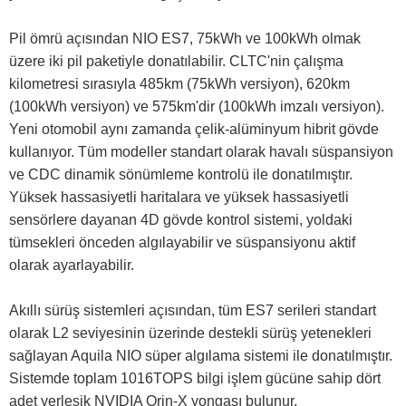
Pil ömrü açısından NIO ES7, 75kWh ve 100kWh olmak
üzere iki pil paketiyle donatılabilir. CLTC'nin çalışma
kilometresi sırasıyla 485km (75kWh versiyon), 620km
(100kWh versiyon) ve 575km'dir (100kWh imzalı versiyon).
Yeni otomobil aynı zamanda çelik-alüminyum hibrit gövde
kullanıyor. Tüm modeller standart olarak havalı süspansiyon
ve CDC dinamik sönümleme kontrolü ile donatılmıştır.
Yüksek hassasiyetli haritalara ve yüksek hassasiyetli
sensörlere dayanan 4D gövde kontrol sistemi, yoldaki
tümsekleri önceden algılayabilir ve süspansiyonu aktif
olarak ayarlayabilir.
Akıllı sürüş sistemleri açısından, tüm ES7 serileri standart
olarak L2 seviyesinin üzerinde destekli sürüş yetenekleri
sağlayan Aquila NIO süper algılama sistemi ile donatılmıştır.
Sistemde toplam 1016TOPS bilgi işlem gücüne sahip dört
adet yerleşik NVIDIA Orin-X yongası bulunur.